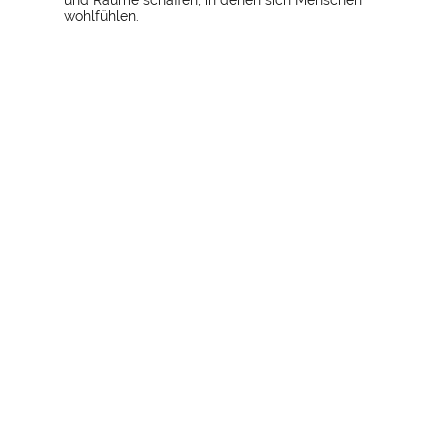
und Räume schaffen, in denen sich Menschen
wohlfühlen.